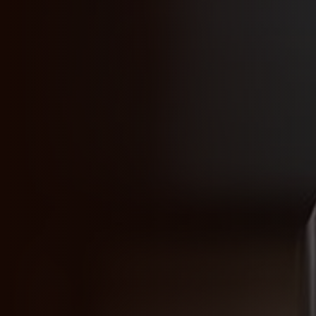
32 horas
Intermediário
€ 1.200
Duração
Nível
Investimento
DÚVIDAS?
TENHO INTERESSE
TENHO INTERESSE