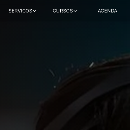
SERVIÇOS
CURSOS
AGENDA
ity
and
Access
ssociate
ança e se preparar para a certificação SC-300.