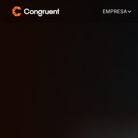
EMPRESA
HOME
CURSOS
MICROSOFT
REMOTO
SC-300
–
Ident
Administrator
A
Aprenda como gerir identidades e acessos com segur