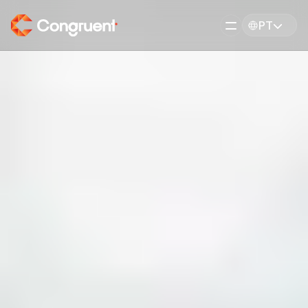
PT
PT
EN
DEVOPS
HOME
CURSOS
DevOps