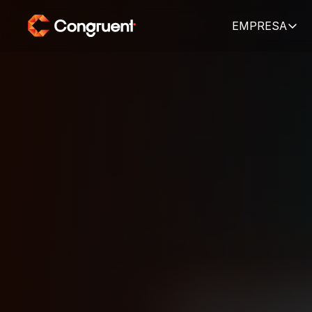
EMPRESA
HOME
CURSOS
MICROSOFT
REMOTO
MB-910
–
Dyna
Fundamentals
Entenda os fundamentos do Microsoft Dynamics 365